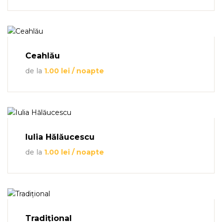
Ceahlău
de la
1.00
lei
/ noapte
Iulia Hălăucescu
de la
1.00
lei
/ noapte
Tradițional