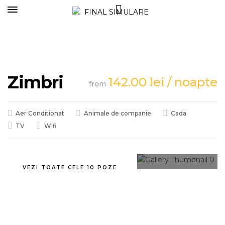
Zimbri
142.00
lei
/ noapte
from
Aer Conditionat
Animale de companie
Cada
TV
Wifi
VEZI TOATE CELE 10 POZE