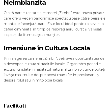
Neimblanzita
O altă particularitate a camerei „Zimbri” este terasa privată
care oferă vederi panoramice spectaculoase către peisajele
montane înconjurătoare. Este locul ideal pentru a savura o
cafea dimineața, în timp ce respirați aerul curat și vă lăsați
inspirați de frumusețea munților.
Imersiune în Cultura Locala
Prin alegerea camerei „Zimbri”, veți avea oportunitatea de
a descoperi cultura și tradițiile locale. Organizăm periodic
excursii ghidate în habitatul natural al zimbrilor, unde puteți
învăța mai multe despre acest mamifer impresionant și
despre rolul său în mitologia locală.
Facilitati