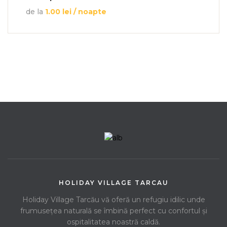
de la
1.00
lei
/ noapte
HOLIDAY VILLAGE TARCAU
Holiday Village Tarcău vă oferă un refugiu idilic unde
frumusețea naturală se îmbină perfect cu confortul și
ospitalitatea noastră caldă.