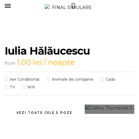
Iulia Hălăucescu
1.00
lei
/ noapte
from
Aer Conditionat
Animale de companie
Cada
TV
Wifi
VEZI TOATE CELE 5 POZE