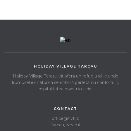
HOLIDAY VILLAGE TARCAU
Holiday Village Tarcău vă oferă un refugiu idilic unde
frumusețea naturală se îmbină perfect cu confortul și
ospitalitatea noastră caldă.
CONTACT
office@hvt.ro
Tarcau, Neamt